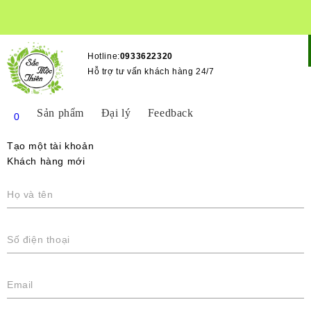
Hotline:
0933622320
Hỗ trợ tư vấn khách hàng 24/7
Sản phẩm
Đại lý
Feedback
0
Trang chủ
Tạo một tài khoản
Giới thiệu
Khách hàng mới
Sản phẩm
Sắc Mộc Thiên
Đại lý
Họ và tên
VideoClip
Feedback
Tin tức
Số điện thoại
Liên hệ
Đăng ký
Đăng nhập
Email