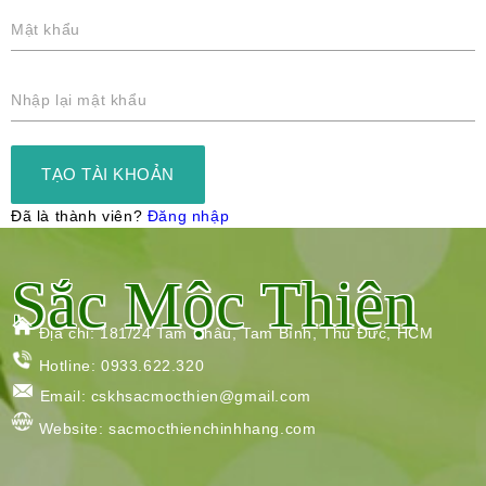
Mật khẩu
Nhập lại mật khẩu
TẠO TÀI KHOẢN
Đã là thành viên?
Đăng nhập
Sắc Mộc Thiên
Địa chỉ: 181/24 Tam Châu, Tam Bình, Thủ Đức, HCM
Hotline: 0933.622.320
Email: cskhsacmocthien@gmail.com
Website: sacmocthienchinhhang.com