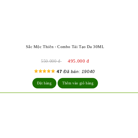
Sắc Mộc Thiên - Combo Tái Tạo Da 30ML
495.000 đ
550.000 đ
47
Đã bán: 19040
Đặt hàng
Thêm vào giỏ hàng